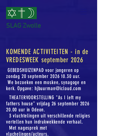
SLAG Zwolle
KOMENDE ACTIVITEITEN - in de
VREDESWEEK september 2026
GEBEDSHUIZENPAD voor jongeren op
zondag 20 september
2026 10.30
uur.
We bezoeken een moskee, synagoge en
kerk. Opgave:
hjbuurman@icloud.com
THEATERVOORSTELLING "As I left my
fathers house" vrijdag 26 september
2026
20.00
uur in Odeon.
3 vluchtelingen uit verschillende religies
vertellen hun indrukwekkende verhaal.
Met nagesprek met
vluchelingen/acteurs.