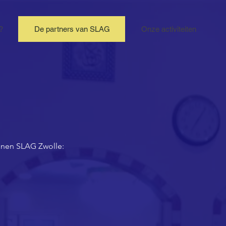
?
De partners van SLAG
Onze activiteiten
nnen SLAG Zwolle: