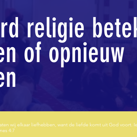
rd religie bete
en of opnieuw
en
aten wij elkaar liefhebben, want de liefde komt uit God voort. Ie
nes 4:7