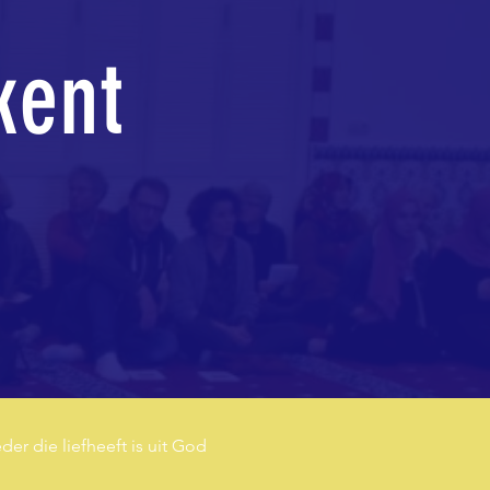
kent
der die liefheeft is uit God